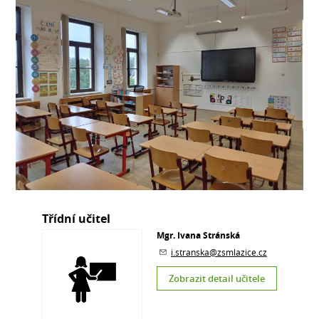
Třídní učitel
Mgr. Ivana Stránská
i.stranska@zsmlazice.cz
Zobrazit detail učitele