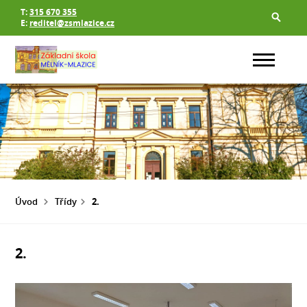
T:
315 670 355
E:
reditel@zsmlazice.cz
Úvod
Třídy
2.
2.