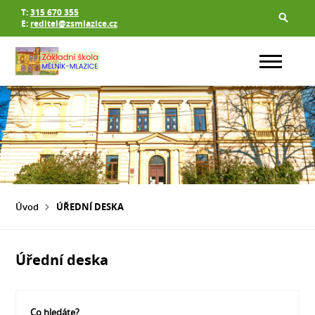
T:
315 670 355
E:
reditel@zsmlazice.cz
Úvod
ÚŘEDNÍ DESKA
Úřední deska
Co hledáte?