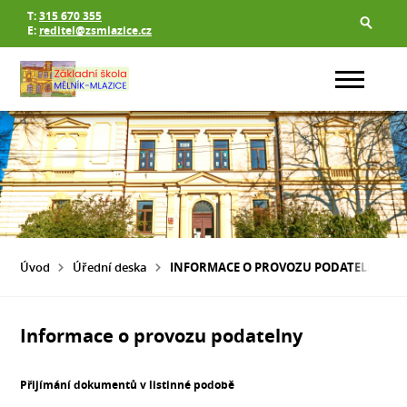
T:
315 670 355
E:
reditel@zsmlazice.cz
Úvod
Úřední deska
INFORMACE O PROVOZU PODATELNY
Informace o provozu podatelny
Přijímání dokumentů v listinné podobě