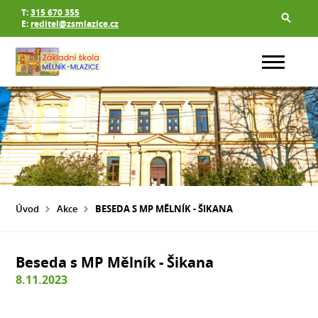
T:
315 670 355
E:
reditel@zsmlazice.cz
Úvod
Akce
BESEDA S MP MĚLNÍK - ŠIKANA
Beseda s MP Mělník - Šikana
8.11.2023