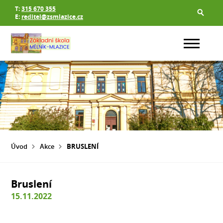
T:
315 670 355
E:
reditel@zsmlazice.cz
Úvod
Akce
BRUSLENÍ
Bruslení
15.11.2022