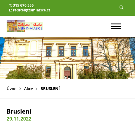
T:
315 670 355
E:
reditel@zsmlazice.cz
Úvod
Akce
BRUSLENÍ
Bruslení
29.11.2022