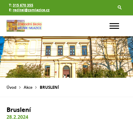
T:
315 670 355
E:
reditel@zsmlazice.cz
Úvod
Akce
BRUSLENÍ
Bruslení
28.2.2024