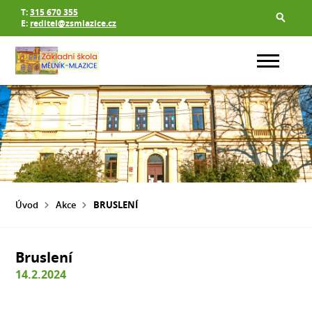
T:
315 670 355
E:
reditel@zsmlazice.cz
Úvod
Akce
BRUSLENÍ
Bruslení
14.2.2024