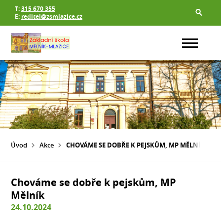
T:
315 670 355
E:
reditel@zsmlazice.cz
Úvod
Akce
CHOVÁME SE DOBŘE K PEJSKŮM, MP MĚLNÍK
Chováme se dobře k pejskům, MP
Mělník
24.10.2024