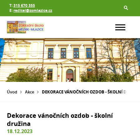
T:
315 670 355
E:
reditel@zsmlazice.cz
Úvod
Akce
DEKORACE VÁNOČNÍCH OZDOB - ŠKOLNÍ DRUŽI
Dekorace vánočních ozdob - školní
družina
18.12.2023