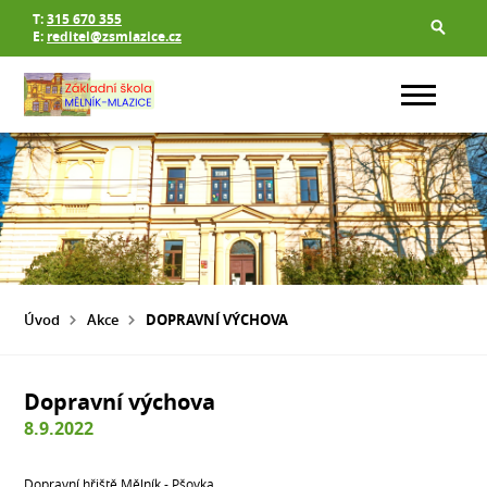
T:
315 670 355
E:
reditel@zsmlazice.cz
Úvod
Akce
DOPRAVNÍ VÝCHOVA
Dopravní výchova
8.9.2022
Dopravní hřiště Mělník - Pšovka