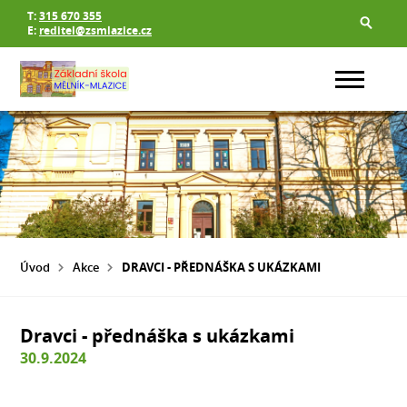
T:
315 670 355
E:
reditel@zsmlazice.cz
Úvod
Akce
DRAVCI - PŘEDNÁŠKA S UKÁZKAMI
Dravci - přednáška s ukázkami
30.9.2024