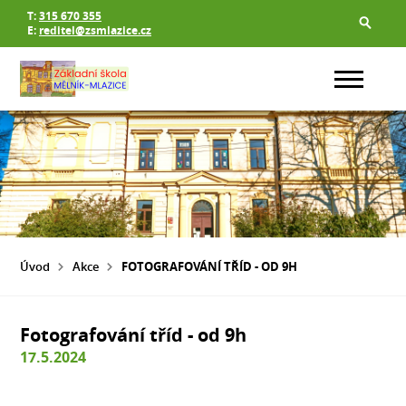
T:
315 670 355
E:
reditel@zsmlazice.cz
Úvod
Akce
FOTOGRAFOVÁNÍ TŘÍD - OD 9H
Fotografování tříd - od 9h
17.5.2024