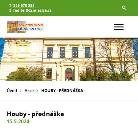
T:
315 670 355
E:
reditel@zsmlazice.cz
Úvod
Akce
HOUBY - PŘEDNÁŠKA
Houby - přednáška
15.5.2024