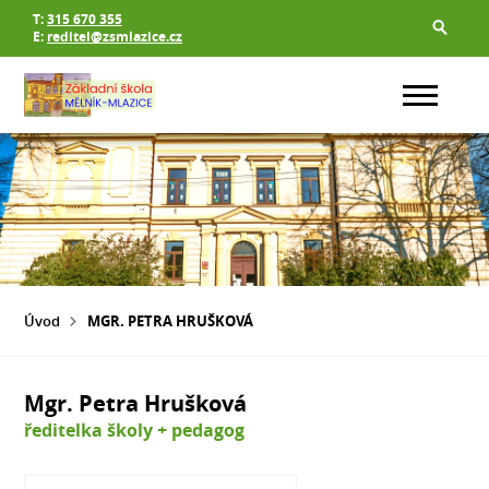
T:
315 670 355
E:
reditel@zsmlazice.cz
Úvod
MGR. PETRA HRUŠKOVÁ
Mgr. Petra Hrušková
ředitelka školy + pedagog