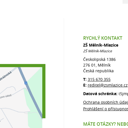
RYCHLÝ KONTAKT
ZŠ Mělník-Mlazice
ZŠ Mělník-Mlazice
Českolipská 1386
276 01, Mělník
Česká republika
T:
315 670 355
E:
reditel@zsmlazice.cz
Datová schránka:
t5jm
Ochrana osobních úda
Prohlášení o přístupnos
MÁTE OTÁZKY? NEBO