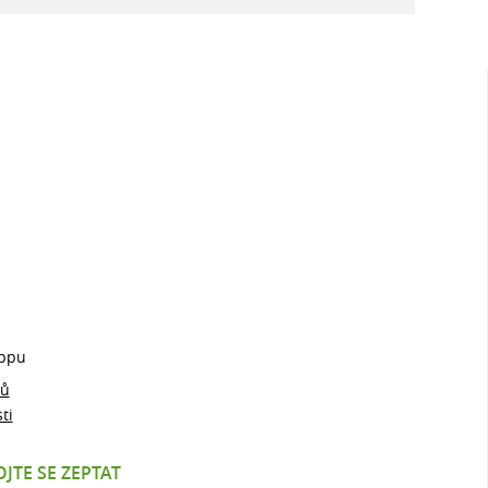
ppu
jů
ti
JTE SE ZEPTAT