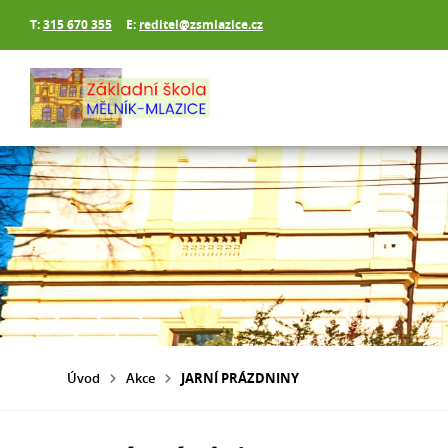
T:
315 670 355
E:
reditel@zsmlazice.cz
Úvod
Akce
JARNÍ PRÁZDNINY