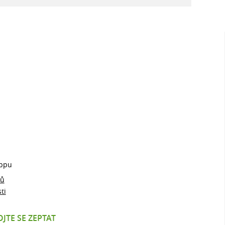
ppu
jů
ti
JTE SE ZEPTAT