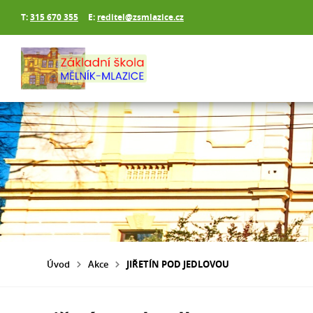
T:
315 670 355
E:
reditel@zsmlazice.cz
Úvod
Akce
JIŘETÍN POD JEDLOVOU