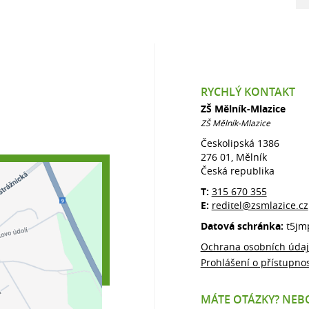
RYCHLÝ KONTAKT
ZŠ Mělník-Mlazice
ZŠ Mělník-Mlazice
Českolipská 1386
276 01, Mělník
Česká republika
T:
315 670 355
E:
reditel@zsmlazice.cz
Datová schránka:
t5jm
Ochrana osobních úda
Prohlášení o přístupnos
MÁTE OTÁZKY? NEBO