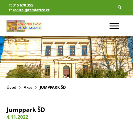
T:
315 670 355
E:
reditel@zsmlazice.cz
Úvod
Akce
JUMPPARK ŠD
Jumppark ŠD
4.11.2022