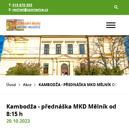
T:
315 670 355
E:
reditel@zsmlazice.cz
Úvod
Akce
KAMBODŽA - PŘEDNÁŠKA MKD MĚLNÍK OD 8:15 
Kambodža - přednáška MKD Mělník od
8:15 h
20.10.2023