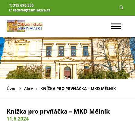
T:
315 670 355
E:
reditel@zsmlazice.cz
Úvod
Akce
KNÍŽKA PRO PRVŇÁČKA – MKD MĚLNÍK
Knížka pro prvňáčka – MKD Mělník
11.6.2024