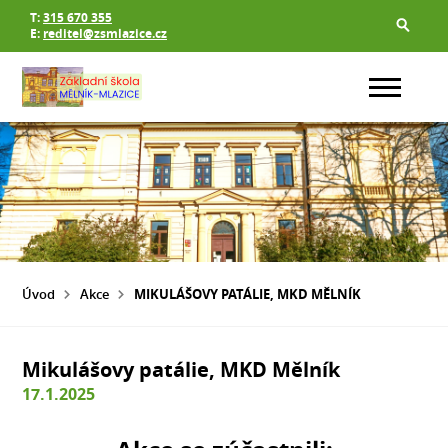
T:
315 670 355
E:
reditel@zsmlazice.cz
Úvod
Akce
MIKULÁŠOVY PATÁLIE, MKD MĚLNÍK
Mikulášovy patálie, MKD Mělník
17.1.2025