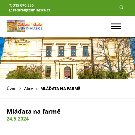
T:
315 670 355
E:
reditel@zsmlazice.cz
Úvod
Akce
MLÁĎATA NA FARMĚ
Mláďata na farmě
24.5.2024