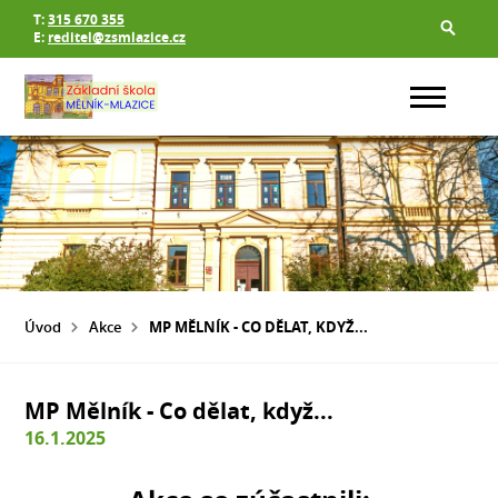
T:
315 670 355
E:
reditel@zsmlazice.cz
Úvod
Akce
MP MĚLNÍK - CO DĚLAT, KDYŽ...
MP Mělník - Co dělat, když...
16.1.2025