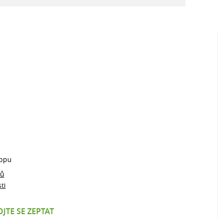
ppu
jů
ti
JTE SE ZEPTAT