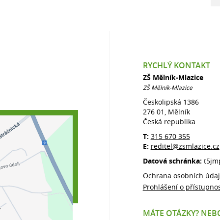
RYCHLÝ KONTAKT
ZŠ Mělník-Mlazice
ZŠ Mělník-Mlazice
Českolipská 1386
276 01, Mělník
Česká republika
T:
315 670 355
E:
reditel@zsmlazice.cz
Datová schránka:
t5jm
Ochrana osobních úda
Prohlášení o přístupnos
MÁTE OTÁZKY? NEBO