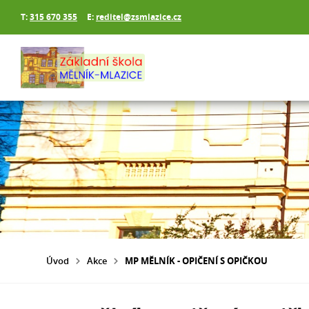
T:
315 670 355
E:
reditel@zsmlazice.cz
Úvod
Akce
MP MĚLNÍK - OPIČENÍ S OPIČKOU