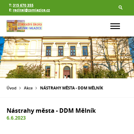
T:
315 670 355
E:
reditel@zsmlazice.cz
Úvod
Akce
NÁSTRAHY MĚSTA - DDM MĚLNÍK
Nástrahy města - DDM Mělník
6.6.2023