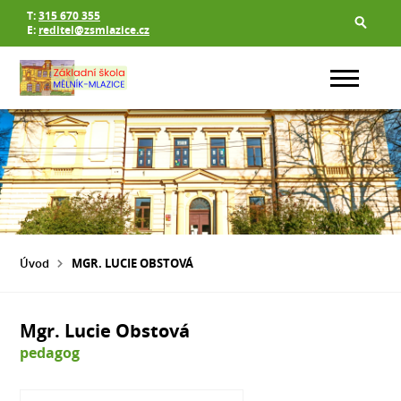
T:
315 670 355
E:
reditel@zsmlazice.cz
Úvod
MGR. LUCIE OBSTOVÁ
Mgr. Lucie Obstová
pedagog