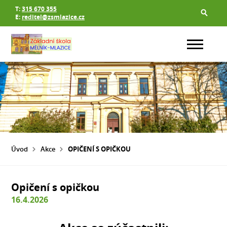
T:
315 670 355
E:
reditel@zsmlazice.cz
Úvod
Akce
OPIČENÍ S OPIČKOU
Opičení s opičkou
16.4.2026