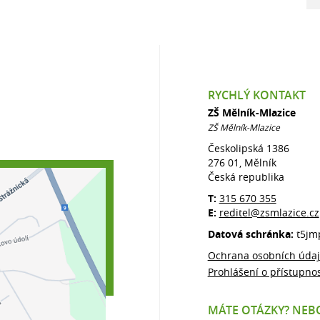
RYCHLÝ KONTAKT
ZŠ Mělník-Mlazice
ZŠ Mělník-Mlazice
Českolipská 1386
276 01, Mělník
Česká republika
T:
315 670 355
E:
reditel@zsmlazice.cz
Datová schránka:
t5jm
Ochrana osobních úda
Prohlášení o přístupnos
MÁTE OTÁZKY? NEBO