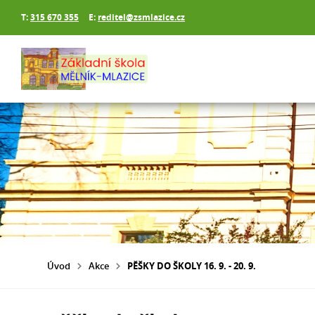
T:
315 670 355
E:
reditel@zsmlazice.cz
Úvod
Akce
PĚŠKY DO ŠKOLY 16. 9. - 20. 9.