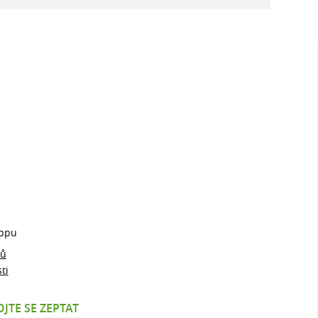
ppu
jů
ti
JTE SE ZEPTAT