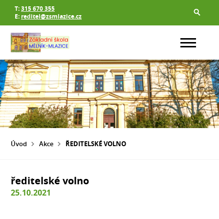
T:
315 670 355
E:
reditel@zsmlazice.cz
Úvod
Akce
ŘEDITELSKÉ VOLNO
ředitelské volno
25.10.2021