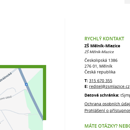
RYCHLÝ KONTAKT
ZŠ Mělník-Mlazice
ZŠ Mělník-Mlazice
Českolipská 1386
276 01, Mělník
Česká republika
T:
315 670 355
E:
reditel@zsmlazice.cz
Datová schránka:
t5jm
Ochrana osobních úda
Prohlášení o přístupnos
MÁTE OTÁZKY? NEBO