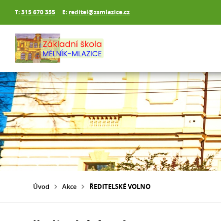
T:
315 670 355
E:
reditel@zsmlazice.cz
Úvod
Akce
ŘEDITELSKÉ VOLNO