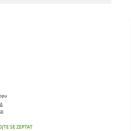
ppu
jů
ti
JTE SE ZEPTAT