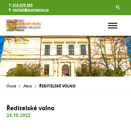
T:
315 670 355
E:
reditel@zsmlazice.cz
Úvod
Akce
ŘEDITELSKÉ VOLNO
Ředitelské volno
24.10.2022