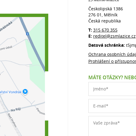
Českolipská 1386
276 01, Mělník
Česká republika
T:
315 670 355
E:
reditel@zsmlazice.cz
Datová schránka:
t5jm
Ochrana osobních úda
Prohlášení o přístupnos
MÁTE OTÁZKY? NEBO