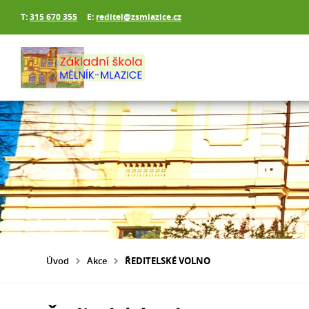
T:
315 670 355
E:
reditel@zsmlazice.cz
Úvod
Akce
ŘEDITELSKÉ VOLNO