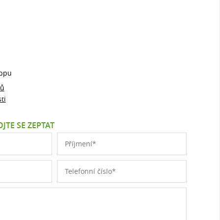
ppu
jů
ti
JTE SE ZEPTAT