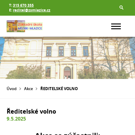
T:
315 670 355
E:
reditel@zsmlazice.cz
Úvod
Akce
ŘEDITELSKÉ VOLNO
Ředitelské volno
9.5.2025