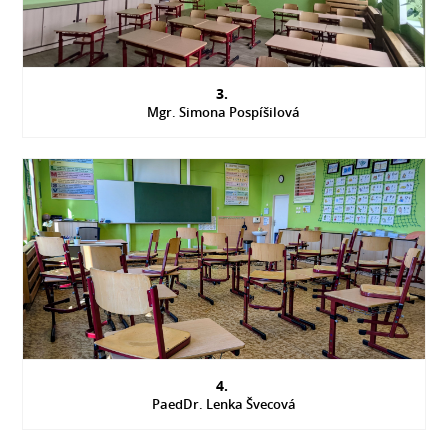
3.
Mgr. Simona Pospíšilová
4.
PaedDr. Lenka Švecová