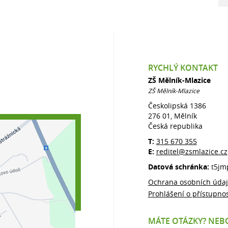
RYCHLÝ KONTAKT
ZŠ Mělník-Mlazice
ZŠ Mělník-Mlazice
Českolipská 1386
276 01, Mělník
Česká republika
T:
315 670 355
E:
reditel@zsmlazice.cz
Datová schránka:
t5jm
Ochrana osobních úda
Prohlášení o přístupnos
MÁTE OTÁZKY? NEBO