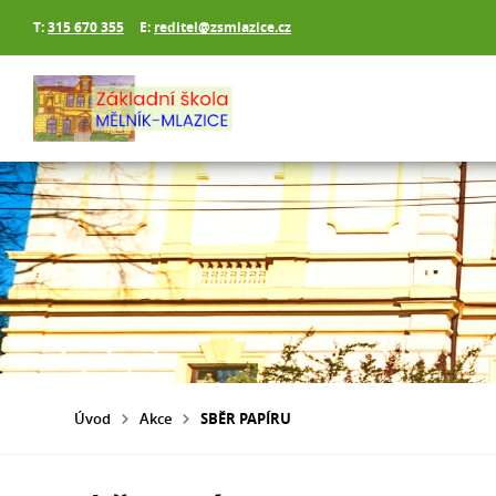
T:
315 670 355
E:
reditel@zsmlazice.cz
Úvod
Akce
SBĚR PAPÍRU