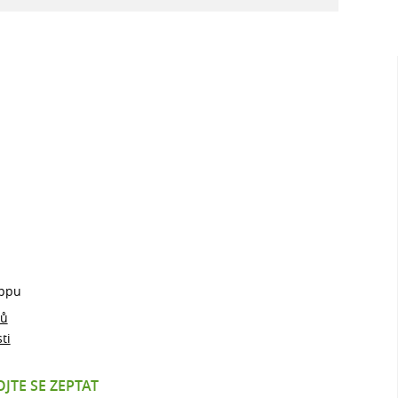
ppu
jů
ti
JTE SE ZEPTAT