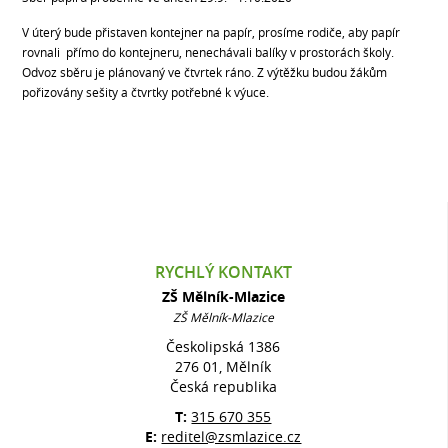
V úterý bude přistaven kontejner na papír, prosíme rodiče, aby papír
rovnali přímo do kontejneru, nenechávali balíky v prostorách školy.
Odvoz sběru je plánovaný ve čtvrtek ráno. Z výtěžku budou žákům
pořizovány sešity a čtvrtky potřebné k výuce.
RYCHLÝ KONTAKT
ZŠ Mělník-Mlazice
ZŠ Mělník-Mlazice
Českolipská 1386
276 01, Mělník
Česká republika
T:
315 670 355
E:
reditel@zsmlazice.cz