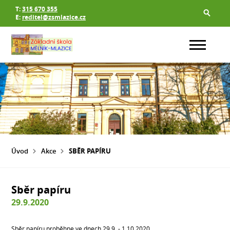
T:
315 670 355
E:
reditel@zsmlazice.cz
Úvod
Akce
SBĚR PAPÍRU
Sběr papíru
29.9.2020
Sběr papíru proběhne ve dnech 29.9. - 1.10.2020