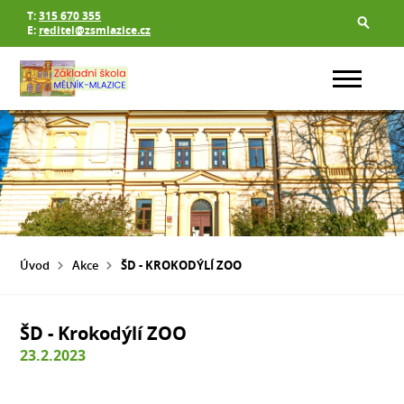
T:
315 670 355
E:
reditel@zsmlazice.cz
Úvod
Akce
ŠD - KROKODÝLÍ ZOO
ŠD - Krokodýlí ZOO
23.2.2023