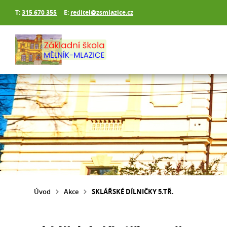
T:
315 670 355
E:
reditel@zsmlazice.cz
Úvod
Akce
SKLÁŘSKÉ DÍLNIČKY 5.TŘ.