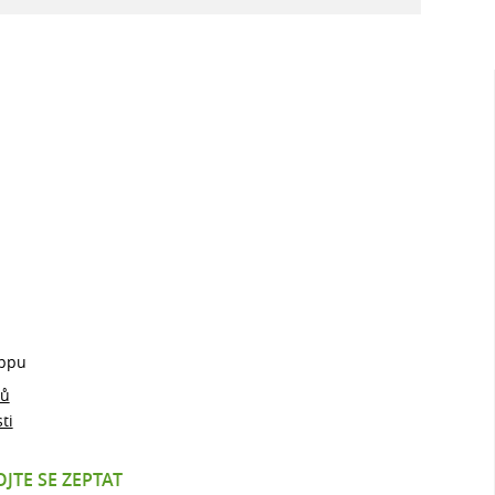
ppu
jů
ti
JTE SE ZEPTAT