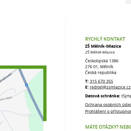
RYCHLÝ KONTAKT
ZŠ Mělník-Mlazice
ZŠ Mělník-Mlazice
Českolipská 1386
276 01, Mělník
Česká republika
T:
315 670 355
E:
reditel@zsmlazice.cz
Datová schránka:
t5jm
Ochrana osobních úda
Prohlášení o přístupnos
MÁTE OTÁZKY? NEBO