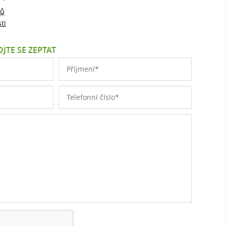
jů
ti
JTE SE ZEPTAT