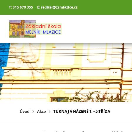
T:
315 670 355
E:
reditel@zsmlazice.cz
Úvod
Akce
TURNAJ V HÁZENÉ 1. - 5.TŘÍDA