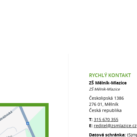
RYCHLÝ KONTAKT
ZŠ Mělník-Mlazice
ZŠ Mělník-Mlazice
Českolipská 1386
276 01, Mělník
Česká republika
T:
315 670 355
E:
reditel@zsmlazice.cz
Datová schránka:
t5jm