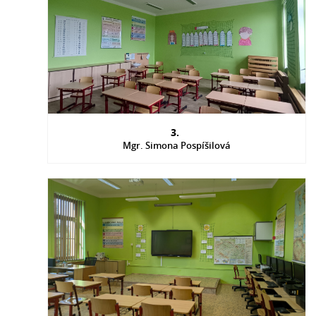
3.
Mgr. Simona Pospíšilová