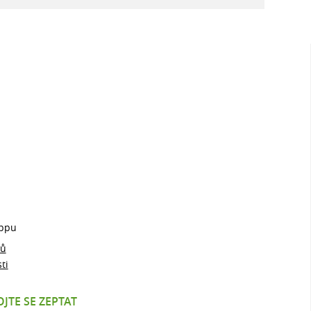
ppu
jů
ti
JTE SE ZEPTAT