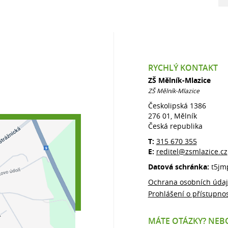
RYCHLÝ KONTAKT
ZŠ Mělník-Mlazice
ZŠ Mělník-Mlazice
Českolipská 1386
276 01, Mělník
Česká republika
T:
315 670 355
E:
reditel@zsmlazice.cz
Datová schránka:
t5jm
Ochrana osobních úda
Prohlášení o přístupnos
MÁTE OTÁZKY? NEBO