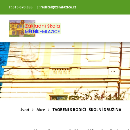
T:
315 670 355
E:
reditel@zsmlazice.cz
Úvod
Akce
TVOŘENÍ S RODIČI - ŠKOLNÍ DRUŽINA