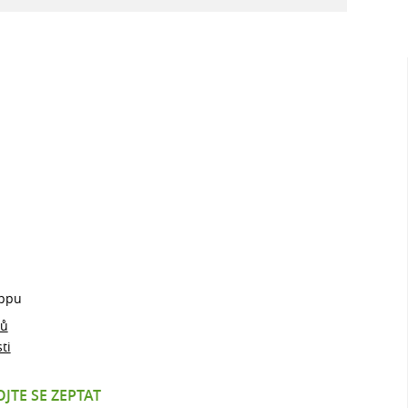
ppu
jů
ti
JTE SE ZEPTAT