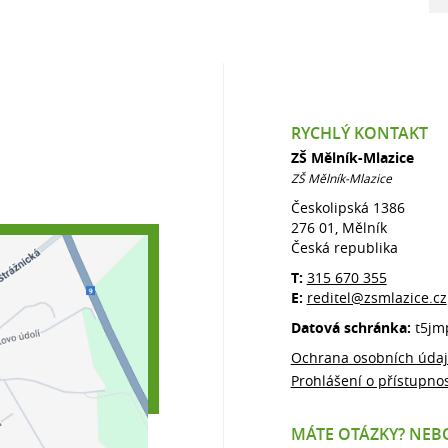
RYCHLÝ KONTAKT
ZŠ Mělník-Mlazice
ZŠ Mělník-Mlazice
Českolipská 1386
276 01, Mělník
Česká republika
T:
315 670 355
E:
reditel@zsmlazice.cz
Datová schránka:
t5jm
Ochrana osobních úda
Prohlášení o přístupnos
MÁTE OTÁZKY? NEBO