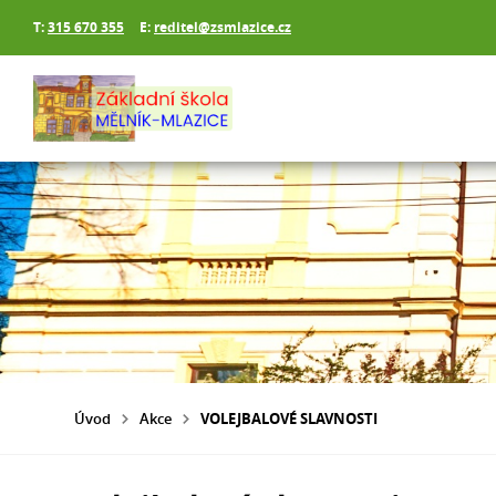
T:
315 670 355
E:
reditel@zsmlazice.cz
Úvod
Akce
VOLEJBALOVÉ SLAVNOSTI